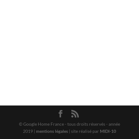
© Google Home France - tous droits réservés - année
2019 |
mentions légales
| site réalisé par
MIDI-10