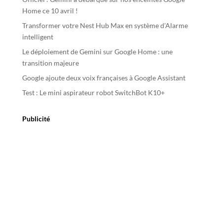
t
Home ce 10 avril !
i
Transformer votre Nest Hub Max en système d’Alarme
v
intelligent
e
Le déploiement de Gemini sur Google Home : une
:
transition majeure
Google ajoute deux voix françaises à Google Assistant
Test : Le mini aspirateur robot SwitchBot K10+
Publicité