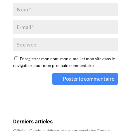
Enregistrer mon nom, mon e-mail et mon site dans le
navigateur pour mon prochain commentaire.
A
l
t
e
r
Derniers articles
n
a
Officiel : Gemini a débarqué sur nos enceintes Google