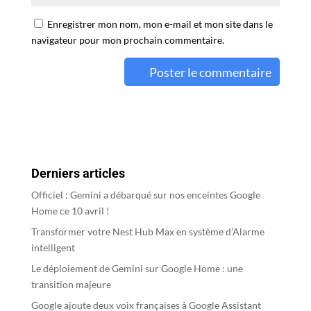
Enregistrer mon nom, mon e-mail et mon site dans le
navigateur pour mon prochain commentaire.
A
l
t
e
r
Derniers articles
n
a
Officiel : Gemini a débarqué sur nos enceintes Google
t
Home ce 10 avril !
i
Transformer votre Nest Hub Max en système d’Alarme
v
intelligent
e
Le déploiement de Gemini sur Google Home : une
:
transition majeure
Google ajoute deux voix françaises à Google Assistant