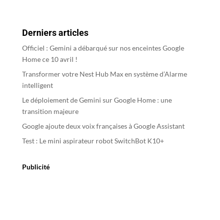
e
r
Derniers articles
n
a
Officiel : Gemini a débarqué sur nos enceintes Google
t
Home ce 10 avril !
i
Transformer votre Nest Hub Max en système d’Alarme
v
intelligent
e
Le déploiement de Gemini sur Google Home : une
:
transition majeure
Google ajoute deux voix françaises à Google Assistant
Test : Le mini aspirateur robot SwitchBot K10+
Publicité