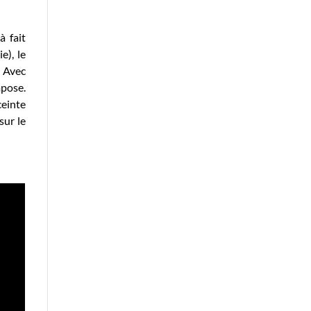
à fait
e), le
. Avec
mpose.
ceinte
sur le