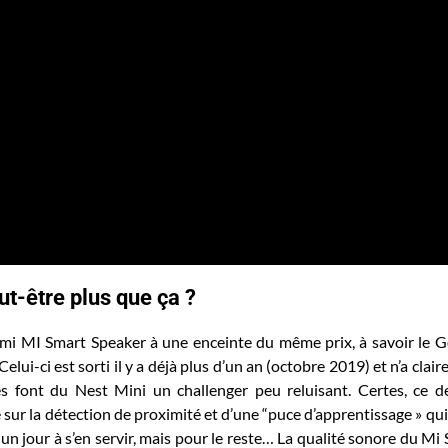
ut-être plus que ça ?
omi MI Smart Speaker à une enceinte du même prix, à savoir le 
elui-ci est sorti il y a déjà plus d’un an (octobre 2019) et n’a clai
s font du Nest Mini un challenger peu reluisant. Certes, ce d
 sur la détection de proximité et d’une “puce d’apprentissage » qu
un jour à s’en servir, mais pour le reste… La qualité sonore du Mi