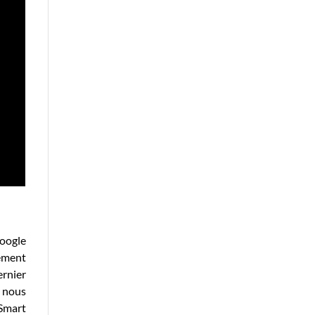
Google
rement
ernier
i nous
 Smart