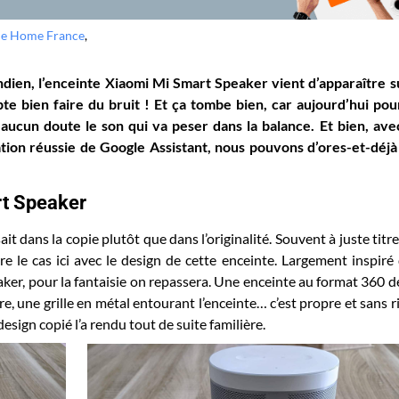
le Home France
,
dien, l’enceinte Xiaomi Mi Smart Speaker vient d’apparaître s
te bien faire du bruit ! Et ça tombe bien, car aujourd’hui po
s aucun doute le son qui va peser dans la balance. Et bien, av
gration réussie de Google Assistant, nous pouvons d’ores-et-déj
rt Speaker
ait dans la copie plutôt que dans l’originalité. Souvent à juste titre.
re le cas ici avec le design de cette enceinte. Largement inspiré
r, pour la fantaisie on repassera. Une enceinte au format 360 d
e, une grille en métal entourant l’enceinte… c’est propre et sans r
esign copié l’a rendu tout de suite familière.