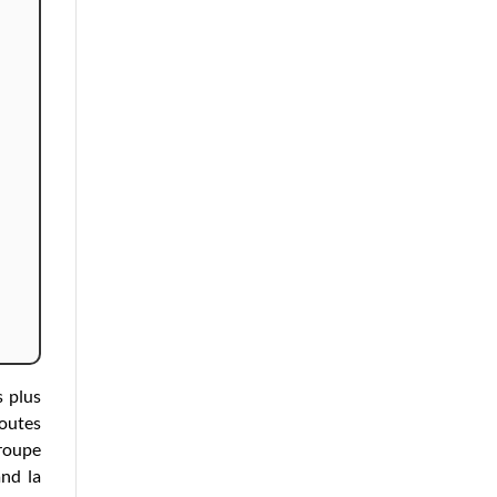
s plus
toutes
groupe
nd la