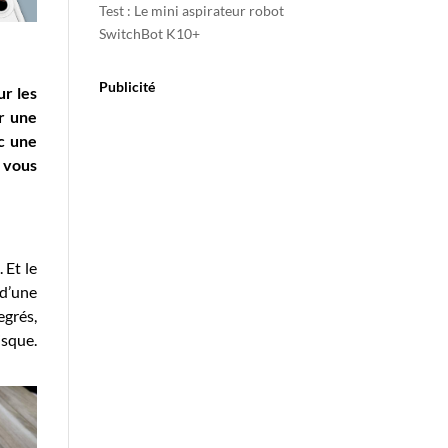
Test : Le mini aspirateur robot
SwitchBot K10+
Publicité
ur les
ur une
ec une
à vous
 Et le
 d’une
egrés,
isque.