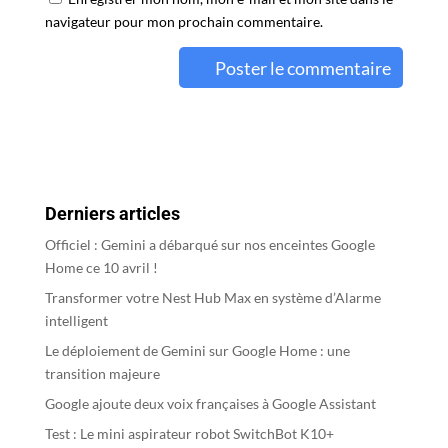
navigateur pour mon prochain commentaire.
A
l
t
e
r
Derniers articles
n
a
Officiel : Gemini a débarqué sur nos enceintes Google
t
Home ce 10 avril !
i
Transformer votre Nest Hub Max en système d’Alarme
v
intelligent
e
Le déploiement de Gemini sur Google Home : une
:
transition majeure
Google ajoute deux voix françaises à Google Assistant
Test : Le mini aspirateur robot SwitchBot K10+