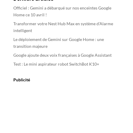
a
Officiel : Gemini a débarqué sur nos enceintes Google
t
Home ce 10 avril !
i
Transformer votre Nest Hub Max en système d’Alarme
v
intelligent
e
Le déploiement de Gemini sur Google Home : une
:
transition majeure
Google ajoute deux voix françaises à Google Assistant
Test : Le mini aspirateur robot SwitchBot K10+
Publicité