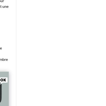
our
st une
de
hambre