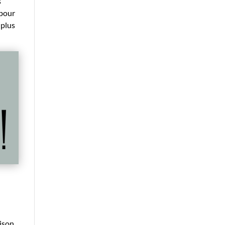
s
 pour
 plus
ison,