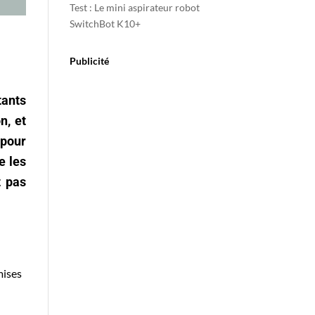
Test : Le mini aspirateur robot
SwitchBot K10+
Publicité
tants
n, et
 pour
e les
t pas
mises