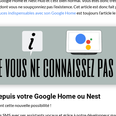
 Google Home et Nest Hub et c’est bien normal. Vous êtes donc trè
 dont vous ne soupçonniez pas
l’existence
. Cet article est donc fait
uces indispensables avec son Google Home
est toujours l’article le
epuis votre Google Home ou Nest
t cette nouvelle possibilité !
s SMS avec ses assistants vocaux et grâce à notre développeur ma