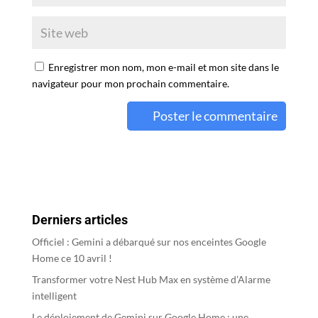
Enregistrer mon nom, mon e-mail et mon site dans le
navigateur pour mon prochain commentaire.
A
l
t
e
r
Derniers articles
n
a
Officiel : Gemini a débarqué sur nos enceintes Google
t
Home ce 10 avril !
i
Transformer votre Nest Hub Max en système d’Alarme
v
intelligent
e
Le déploiement de Gemini sur Google Home : une